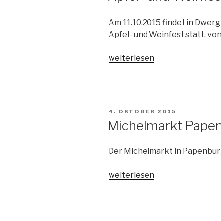
Am 11.10.2015 findet in Dwerg
Apfel- und Weinfest statt, von
„Apfel-
weiterlesen
und
Weinfest
Dwergte“
VERÖFFENTLICHT
4. OKTOBER 2015
AM
Michelmarkt Pape
Der Michelmarkt in Papenburg 
„Michelmarkt
weiterlesen
Papenburg“