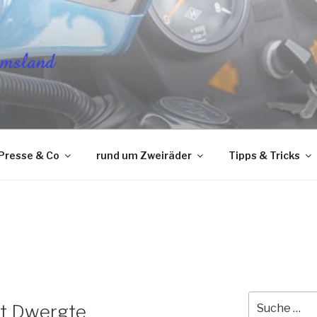
FREUNDE-EMSLAND E.
Presse & Co
rund um Zweiräder
Tipps & Tricks
Suche
st Dwergte
nach: