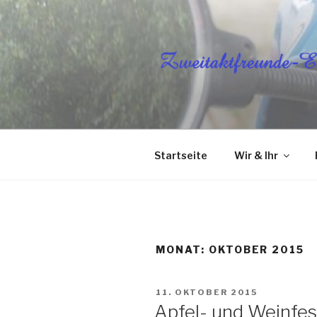
Zum
Inhalt
springen
ZWEITAKT
Startseite
Wir & Ihr
MONAT: OKTOBER 2015
VERÖFFENTLICHT
11. OKTOBER 2015
AM
Apfel- und Weinfe