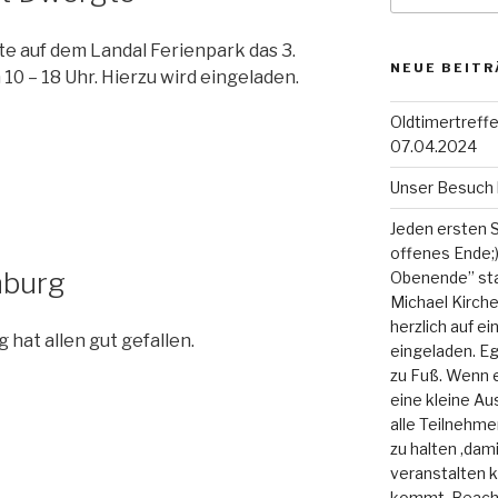
te auf dem Landal Ferienpark das 3.
NEUE BEITR
 10 – 18 Uhr. Hierzu wird eingeladen.
Oldtimertref
07.04.2024
Unser Besuch 
Jeden ersten S
offenes Ende;)
nburg
Obenende” sta
Michael Kirche
herzlich auf e
hat allen gut gefallen.
eingeladen. Eg
zu Fuß. Wenn e
eine kleine Aus
alle Teilnehme
zu halten ,dam
veranstalten 
kommt. Beacht