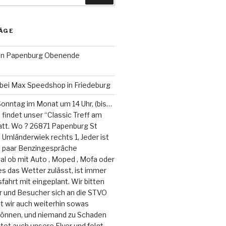
ÄGE
fen Papenburg Obenende
bei Max Speedshop in Friedeburg
onntag im Monat um 14 Uhr, (bis…
 findet unser “Classic Treff am
tt. Wo ? 26871 Papenburg St
 Umländerwiek rechts 1, Jeder ist
in paar Benzingespräche
al ob mit Auto , Moped , Mofa oder
s das Wetter zulässt, ist immer
fahrt mit eingeplant. Wir bitten
r und Besucher sich an die STVO
it wir auch weiterhin sowas
können, und niemand zu Schaden
et auch unsere Flyer und folgt