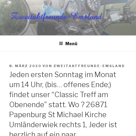
Zum
Inhalt
springen
ZWEITAKTFREUNDE-
EMSLAND E.V.
Menü
VERÖFFENTLICHT
8. MÄRZ 2020
VON
ZWEITAKTFREUNDE-EMSLAND
AM
Jeden ersten Sonntag im Monat
um 14 Uhr, (bis… offenes Ende;)
findet unser “Classic Treff am
Obenende” statt. Wo ? 26871
Papenburg St Michael Kirche
Umländerwiek rechts 1, Jeder ist
herzlich auf ein paar