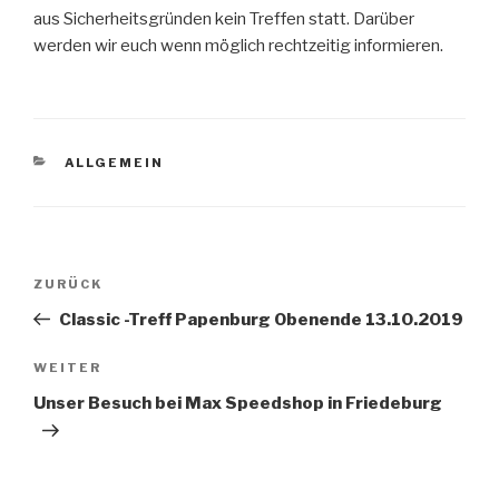
aus Sicherheitsgründen kein Treffen statt. Darüber
werden wir euch wenn möglich rechtzeitig informieren.
KATEGORIEN
ALLGEMEIN
Beitrags-
ZURÜCK
Vorheriger
Navigation
Beitrag
Classic -Treff Papenburg Obenende 13.10.2019
WEITER
Nächster
Beitrag
Unser Besuch bei Max Speedshop in Friedeburg